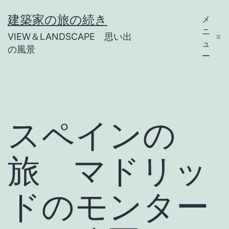
コ
建築家の旅の続き
メ
ン
ニ
VIEW＆LANDSCAPE 思い出
テ
ュ
の風景
ー
ン
ツ
へ
ス
スペインの
キ
ッ
旅 マドリッ
プ
ドのモンター