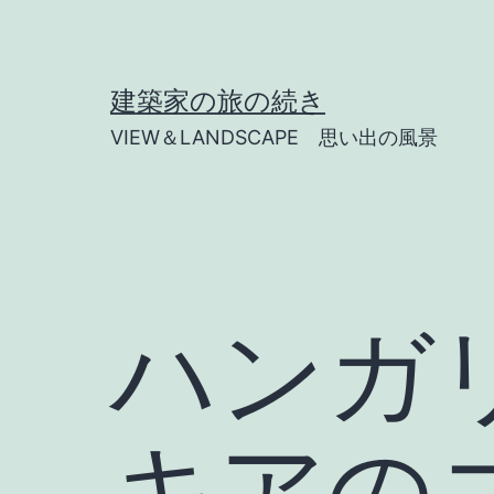
コ
ン
テ
建築家の旅の続き
ン
VIEW＆LANDSCAPE 思い出の風景
ツ
へ
ス
キ
ッ
ハンガ
プ
キアの