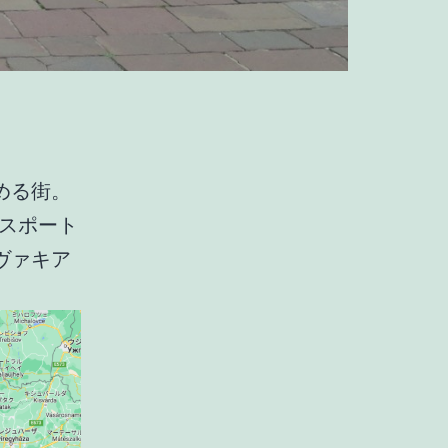
める街。
スポート
ヴァキア