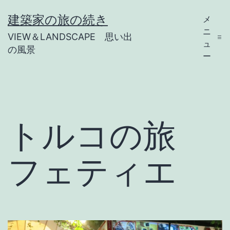
コ
建築家の旅の続き
メ
ン
ニ
VIEW＆LANDSCAPE 思い出
テ
ュ
の風景
ー
ン
ツ
へ
ス
トルコの旅
キ
ッ
フェティエ
プ