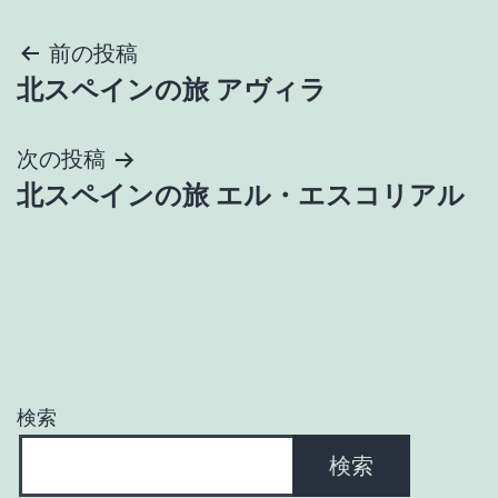
投
前の投稿
北スペインの旅 アヴィラ
稿
ナ
次の投稿
北スペインの旅 エル・エスコリアル
ビ
ゲ
ー
シ
ョ
検索
ン
検索