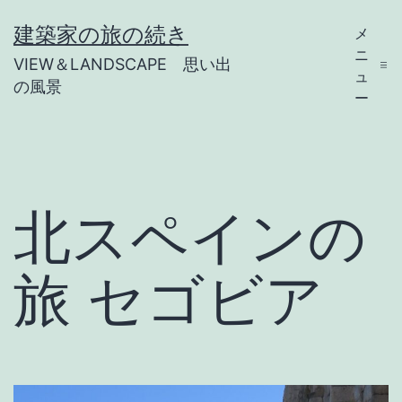
コ
建築家の旅の続き
メ
ン
ニ
VIEW＆LANDSCAPE 思い出
テ
ュ
の風景
ー
ン
ツ
へ
ス
北スペインの
キ
ッ
旅 セゴビア
プ