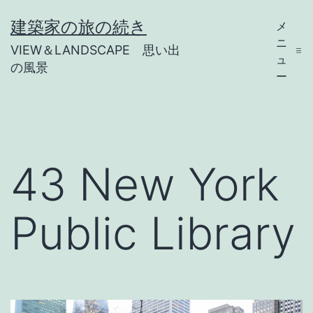
コ
建築家の旅の続き
メ
ン
ニ
VIEW＆LANDSCAPE 思い出
テ
ュ
の風景
ー
ン
ツ
へ
ス
43 New York
キ
ッ
Public Library
プ