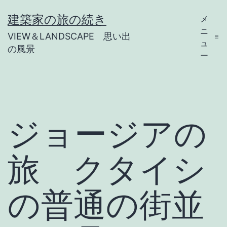
コ
建築家の旅の続き
メ
ン
ニ
VIEW＆LANDSCAPE 思い出
テ
ュ
の風景
ー
ン
ツ
へ
ス
ジョージアの
キ
ッ
旅 クタイシ
プ
の普通の街並