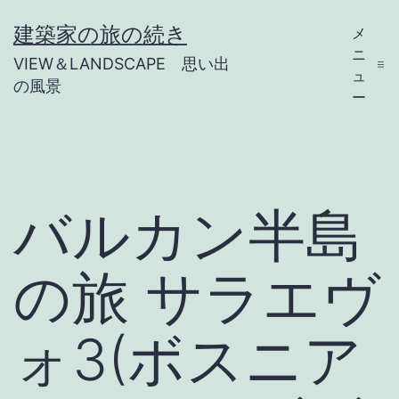
コ
建築家の旅の続き
メ
ン
ニ
VIEW＆LANDSCAPE 思い出
テ
ュ
の風景
ー
ン
ツ
へ
ス
バルカン半島
キ
ッ
の旅 サラエヴ
プ
ォ3(ボスニア