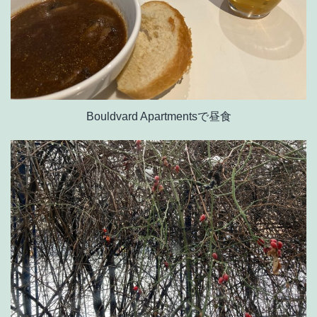
Bouldvard Apartmentsで昼食