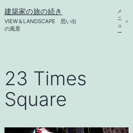
コ
建築家の旅の続き
メ
ン
ニ
VIEW＆LANDSCAPE 思い出
テ
ュ
の風景
ー
ン
ツ
へ
ス
23 Times
キ
ッ
Square
プ