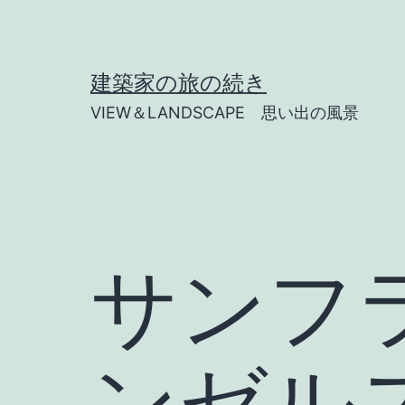
コ
ン
テ
建築家の旅の続き
ン
VIEW＆LANDSCAPE 思い出の風景
ツ
へ
ス
キ
ッ
サンフ
プ
ンゼルスの