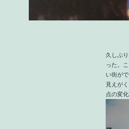
久しぶり
った。こ
い街がで
見えがく
点の変化