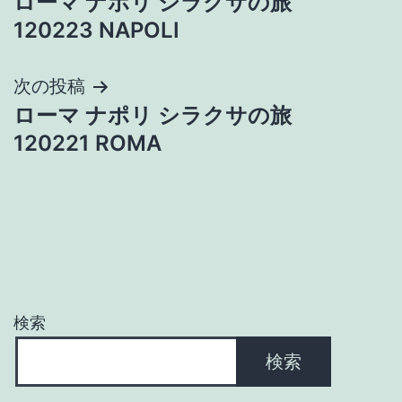
ローマ ナポリ シラクサの旅
稿
120223 NAPOLI
ナ
次の投稿
ビ
ローマ ナポリ シラクサの旅
ゲ
120221 ROMA
ー
シ
ョ
ン
検索
検索