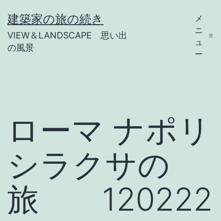
コ
建築家の旅の続き
メ
ン
ニ
VIEW＆LANDSCAPE 思い出
テ
ュ
の風景
ー
ン
ツ
へ
ス
ローマ ナポリ
キ
ッ
シラクサの
プ
旅 120222