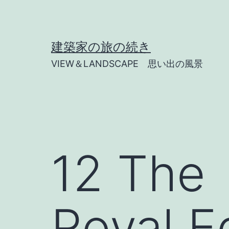
コ
ン
テ
建築家の旅の続き
ン
VIEW＆LANDSCAPE 思い出の風景
ツ
へ
ス
キ
ッ
12 The
プ
Royal E