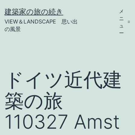
コ
建築家の旅の続き
メ
ン
ニ
VIEW＆LANDSCAPE 思い出
テ
ュ
の風景
ー
ン
ツ
へ
ス
ドイツ近代建
キ
ッ
築の旅
プ
110327 Amst