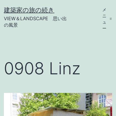
コ
建築家の旅の続き
メ
ン
ニ
VIEW＆LANDSCAPE 思い出
テ
ュ
の風景
ー
ン
ツ
へ
ス
0908 Linz
キ
ッ
プ