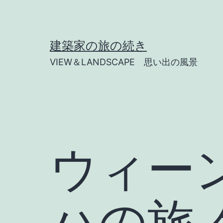
コ
ン
テ
建築家の旅の続き
ン
VIEW＆LANDSCAPE 思い出の風景
ツ
へ
ス
キ
ッ
ウィーン
プ
ハの旅