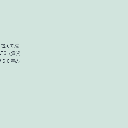
を超えて建
ATS（賃貸
築６０年の