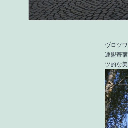
ヴロツワ
連盟寄宿
ツ的な美