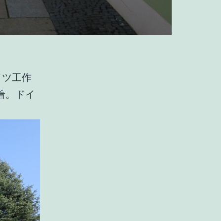
イツ工作
着。ドイ