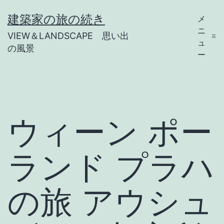
コ
建築家の旅の続き
メ
ン
ニ
VIEW＆LANDSCAPE 思い出
テ
ュ
の風景
ー
ン
ツ
へ
ス
ウィーン ポー
キ
ッ
ランド プラハ
プ
の旅 アウシュ