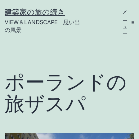
コ
建築家の旅の続き
メ
ン
ニ
VIEW＆LANDSCAPE 思い出
テ
ュ
の風景
ー
ン
ツ
へ
ス
ポーランドの
キ
ッ
旅ザスパ
プ