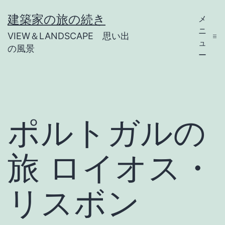
コ
建築家の旅の続き
メ
ン
ニ
VIEW＆LANDSCAPE 思い出
テ
ュ
の風景
ー
ン
ツ
へ
ス
ポルトガルの
キ
ッ
旅 ロイオス・
プ
リスボン