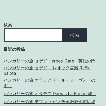
ー
シ
ョ
検索
ン
検索
最近の投稿
ハンガリーの旅 セゲド Heroes’ Gate 英雄の門
ハンガリーの旅 セゲド レオック宮殿 Reök-
palota
ハンガリーの旅 オラデア アール・ヌーヴォーの
街
ハンガリーの旅 オラデア Darvas La Roche 邸
ハンガリーの旅 デブレツェン 改革派教会前広場