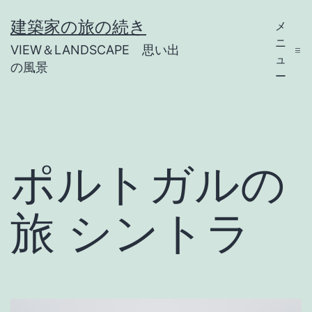
コ
建築家の旅の続き
メ
ン
ニ
VIEW＆LANDSCAPE 思い出
テ
ュ
の風景
ー
ン
ツ
へ
ス
ポルトガルの
キ
ッ
旅 シントラ
プ