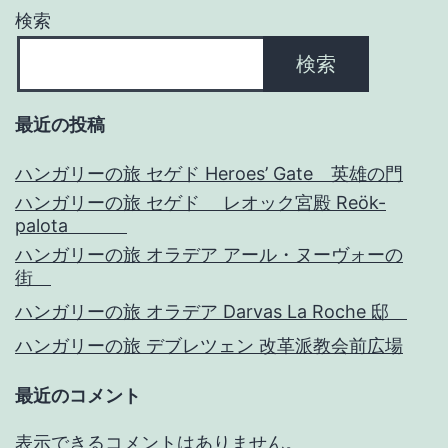
ョ
検索
ン
検索
最近の投稿
ハンガリーの旅 セゲド Heroes’ Gate 英雄の門
ハンガリーの旅 セゲド レオック宮殿 Reök-
palota
ハンガリーの旅 オラデア アール・ヌーヴォーの
街
ハンガリーの旅 オラデア Darvas La Roche 邸
ハンガリーの旅 デブレツェン 改革派教会前広場
最近のコメント
表示できるコメントはありません。