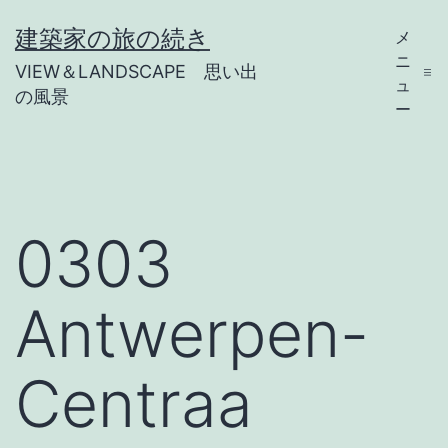
コ
建築家の旅の続き
メ
ン
ニ
VIEW＆LANDSCAPE 思い出
テ
ュ
の風景
ー
ン
ツ
へ
ス
0303
キ
ッ
Antwerpen-
プ
Centraa