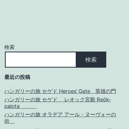
ゲ
ー
シ
ョ
検索
ン
検索
最近の投稿
ハンガリーの旅 セゲド Heroes’ Gate 英雄の門
ハンガリーの旅 セゲド レオック宮殿 Reök-
palota
ハンガリーの旅 オラデア アール・ヌーヴォーの
街