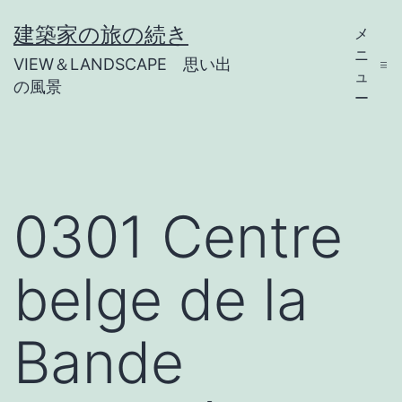
コ
建築家の旅の続き
メ
ン
ニ
VIEW＆LANDSCAPE 思い出
テ
ュ
の風景
ー
ン
ツ
へ
ス
0301 Centre
キ
ッ
belge de la
プ
Bande