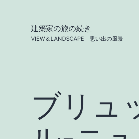
コ
ン
テ
建築家の旅の続き
ン
VIEW＆LANDSCAPE 思い出の風景
ツ
へ
ス
キ
ッ
ブリュ
プ
ル-ニ