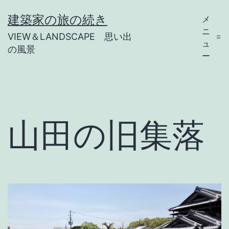
コ
建築家の旅の続き
メ
ン
ニ
VIEW＆LANDSCAPE 思い出
テ
ュ
の風景
ー
ン
ツ
へ
ス
山田の旧集落
キ
ッ
プ