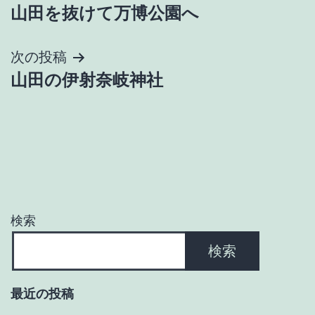
山田を抜けて万博公園へ
稿
ナ
次の投稿
山田の伊射奈岐神社
ビ
ゲ
ー
シ
ョ
検索
ン
検索
最近の投稿