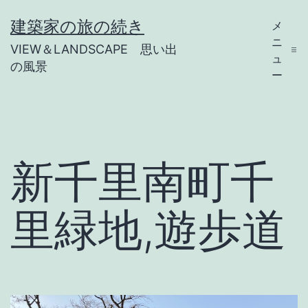
コ
建築家の旅の続き
メ
ン
ニ
VIEW＆LANDSCAPE 思い出
テ
ュ
の風景
ー
ン
ツ
へ
ス
新千里南町千
キ
ッ
里緑地,遊歩道
プ