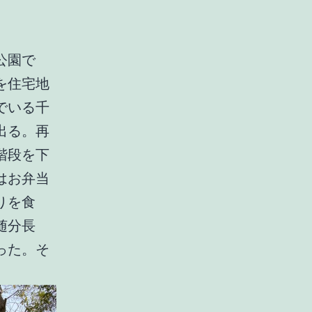
公園で
を住宅地
でいる千
出る。再
階段を下
はお弁当
りを食
随分長
った。そ
。