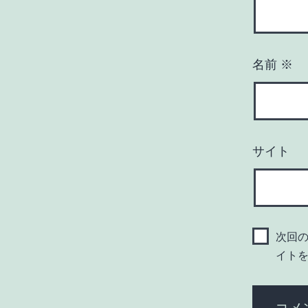
名前
※
サイト
次回
イト