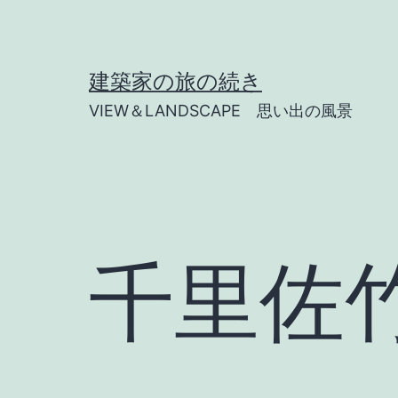
コ
ン
テ
建築家の旅の続き
ン
VIEW＆LANDSCAPE 思い出の風景
ツ
へ
ス
キ
ッ
千里佐
プ