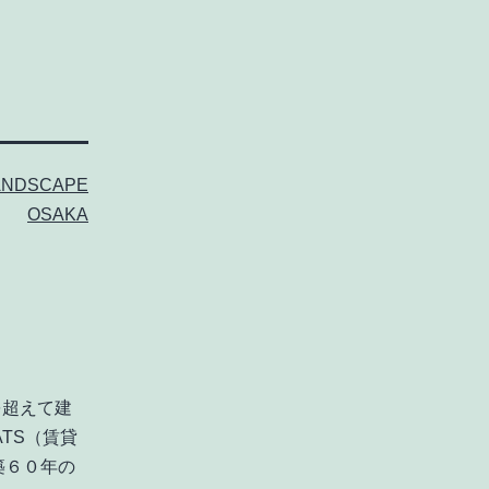
ANDSCAPE
OSAKA
を超えて建
ATS（賃貸
築６０年の