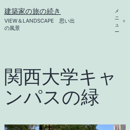
コ
建築家の旅の続き
メ
ン
ニ
VIEW＆LANDSCAPE 思い出
テ
ュ
の風景
ー
ン
ツ
へ
ス
関西大学キャ
キ
ッ
ンパスの緑
プ