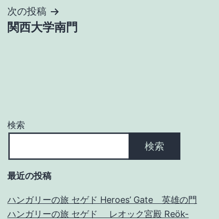
ナ
次の投稿
関西大学南門
ビ
ゲ
ー
シ
ョ
検索
ン
検索
最近の投稿
ハンガリーの旅 セゲド Heroes’ Gate 英雄の門
ハンガリーの旅 セゲド レオック宮殿 Reök-