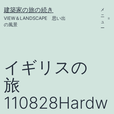
コ
建築家の旅の続き
メ
ン
ニ
VIEW＆LANDSCAPE 思い出
テ
ュ
の風景
ー
ン
ツ
へ
ス
イギリスの
キ
ッ
旅
プ
110828Hardw