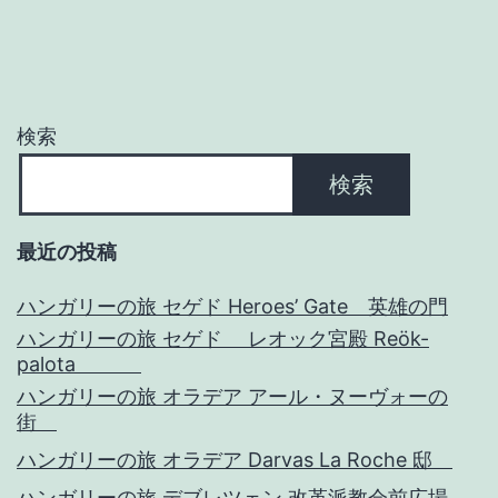
シ
ョ
検索
ン
検索
最近の投稿
ハンガリーの旅 セゲド Heroes’ Gate 英雄の門
ハンガリーの旅 セゲド レオック宮殿 Reök-
palota
ハンガリーの旅 オラデア アール・ヌーヴォーの
街
ハンガリーの旅 オラデア Darvas La Roche 邸
ハンガリーの旅 デブレツェン 改革派教会前広場